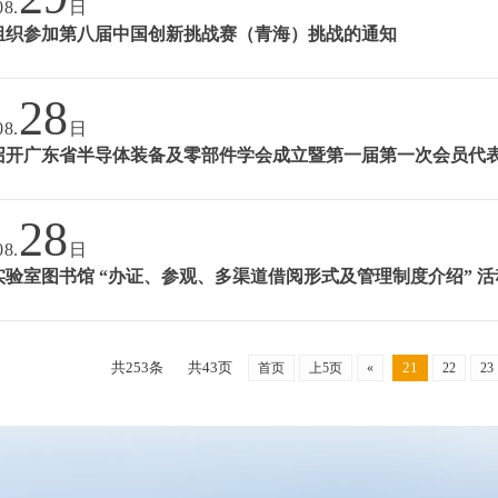
08.
日
组织参加第八届中国创新挑战赛（青海）挑战的通知
28
08.
日
召开广东省半导体装备及零部件学会成立暨第一届第一次会员代
28
08.
日
实验室图书馆 “办证、参观、多渠道借阅形式及管理制度介绍” 
共253条
共43页
21
首页
上5页
«
22
23